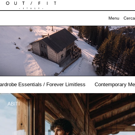
VAI DIRETTAMENTE AI CONTENUTI
Menu
Cerca
MENU
CHIUDI
Campagna
B2B
tials / Forever Limitless
Contemporary Men’s Wardrobe 
Press
Azienda
ABITI
Contatti