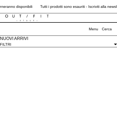
VAI DIRETTAMENTE AI CONTENUTI
neranno disponibili
Tutti i prodotti sono esauriti - Iscriviti alla new
Menu
Cerca
NUOVI ARRIVI
MENU
FILTRI
CHIUDI
Campagna
B2B
Press
Azienda
Contatti