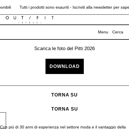
VAI DIRETTAMENTE AI CONTENUTI
nibili
Tutti i prodotti sono esauriti - Iscriviti alla newsletter per sa
Menu
Cerca
Scarica le foto del Pitti 2026
MENU
CHIUDI
DOWNLOAD
Campagna
B2B
TORNA SU
Press
Azienda
TORNA SU
Contatti
Con più di 30 anni di esperienza nel settore moda e il vantaggio della