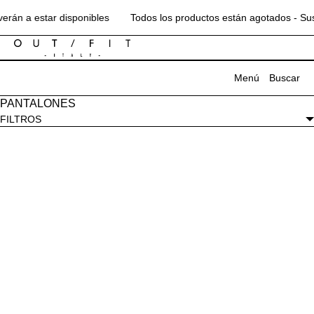
IR DIRECTAMENTE AL CONTENIDO
rán a estar disponibles
Todos los productos están agotados - Suscr
Menú
Buscar
PANTALONES
MENÚ
FILTROS
CERRAR
Campaña
B2B
Prensa
Agencia
Contactos